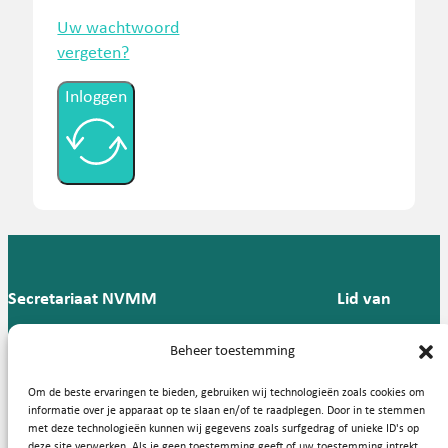
Uw wachtwoord
vergeten?
Inloggen
Secretariaat NVMM
Lid van
Postbus 909,
E:
T: 088 -
Beheer toestemming
9700 AX
secretariaat@nvmm.nl
237 12
Groningen
57
Om de beste ervaringen te bieden, gebruiken wij technologieën zoals cookies om
informatie over je apparaat op te slaan en/of te raadplegen. Door in te stemmen
met deze technologieën kunnen wij gegevens zoals surfgedrag of unieke ID's op
deze site verwerken. Als je geen toestemming geeft of uw toestemming intrekt,