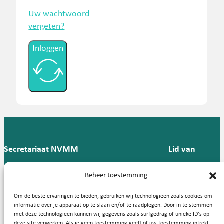
Uw wachtwoord
vergeten?
Inloggen
Secretariaat NVMM
Lid van
Postbus 909,
E:
T: 088 -
Beheer toestemming
9700 AX
secretariaat@nvmm.nl
237 12
Groningen
57
Om de beste ervaringen te bieden, gebruiken wij technologieën zoals cookies om
informatie over je apparaat op te slaan en/of te raadplegen. Door in te stemmen
met deze technologieën kunnen wij gegevens zoals surfgedrag of unieke ID's op
deze site verwerken. Als je geen toestemming geeft of uw toestemming intrekt,