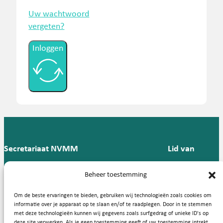
Uw wachtwoord
vergeten?
Inloggen
Secretariaat NVMM
Lid van
Postbus 909,
E:
T: 088 -
Beheer toestemming
9700 AX
secretariaat@nvmm.nl
237 12
Groningen
57
Om de beste ervaringen te bieden, gebruiken wij technologieën zoals cookies om
informatie over je apparaat op te slaan en/of te raadplegen. Door in te stemmen
met deze technologieën kunnen wij gegevens zoals surfgedrag of unieke ID's op
deze site verwerken. Als je geen toestemming geeft of uw toestemming intrekt,