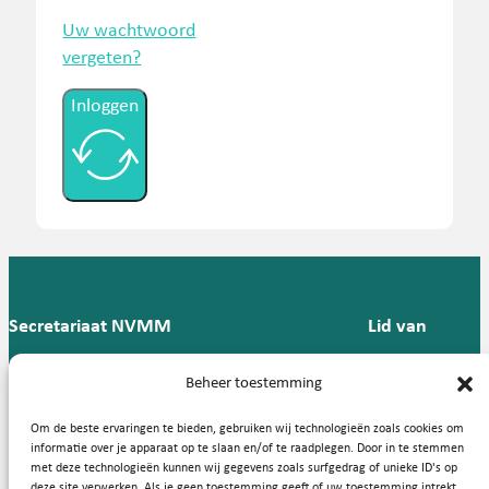
Uw wachtwoord
vergeten?
Inloggen
Secretariaat NVMM
Lid van
Postbus 909,
E:
T: 088 -
Beheer toestemming
9700 AX
secretariaat@nvmm.nl
237 12
Groningen
57
Om de beste ervaringen te bieden, gebruiken wij technologieën zoals cookies om
informatie over je apparaat op te slaan en/of te raadplegen. Door in te stemmen
met deze technologieën kunnen wij gegevens zoals surfgedrag of unieke ID's op
deze site verwerken. Als je geen toestemming geeft of uw toestemming intrekt,