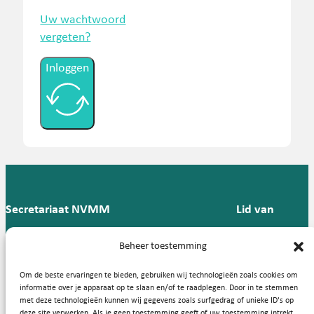
Uw wachtwoord
vergeten?
Inloggen
Secretariaat NVMM
Lid van
Postbus 909,
E:
T: 088 -
Beheer toestemming
9700 AX
secretariaat@nvmm.nl
237 12
Groningen
57
Om de beste ervaringen te bieden, gebruiken wij technologieën zoals cookies om
informatie over je apparaat op te slaan en/of te raadplegen. Door in te stemmen
met deze technologieën kunnen wij gegevens zoals surfgedrag of unieke ID's op
deze site verwerken. Als je geen toestemming geeft of uw toestemming intrekt,