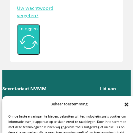
Uw wachtwoord
vergeten?
Inloggen
Secretariaat NVMM
Lid van
Postbus 909,
E:
T: 088 -
Beheer toestemming
9700 AX
secretariaat@nvmm.nl
237 12
Groningen
57
Om de beste ervaringen te bieden, gebruiken wij technologieën zoals cookies om
informatie over je apparaat op te slaan en/of te raadplegen. Door in te stemmen
met deze technologieën kunnen wij gegevens zoals surfgedrag of unieke ID's op
deze site verwerken. Als je geen toestemming geeft of uw toestemming intrekt,