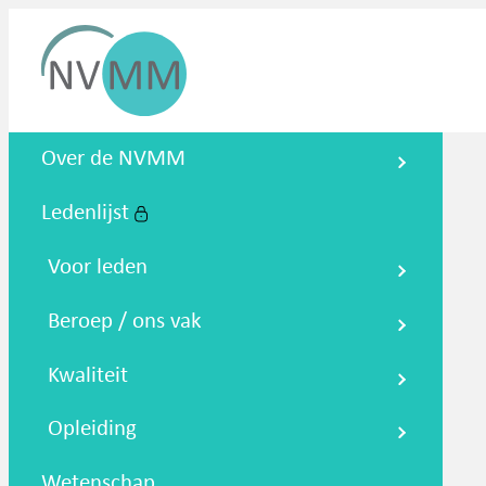
Nederlandse Vereniging voor
Over de NVMM
Medische Microbiologie
Ledenlijst
Zoeken
Podcasts
NTMM
NVAMM
Co
Voor leden
Beroep / ons vak
Kwaliteit
Opleiding
Wetenschap