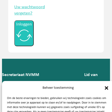
Uw wachtwoord
vergeten?
Inloggen
Secretariaat NVMM
Lid van
Postbus 909,
E:
T: 088 -
Beheer toestemming
9700 AX
secretariaat@nvmm.nl
237 12
Groningen
57
Om de beste ervaringen te bieden, gebruiken wij technologieën zoals cookies om
informatie over je apparaat op te slaan en/of te raadplegen. Door in te stemmen
met deze technologieën kunnen wij gegevens zoals surfgedrag of unieke ID's op
deze site verwerken. Als je geen toestemming geeft of uw toestemming intrekt,