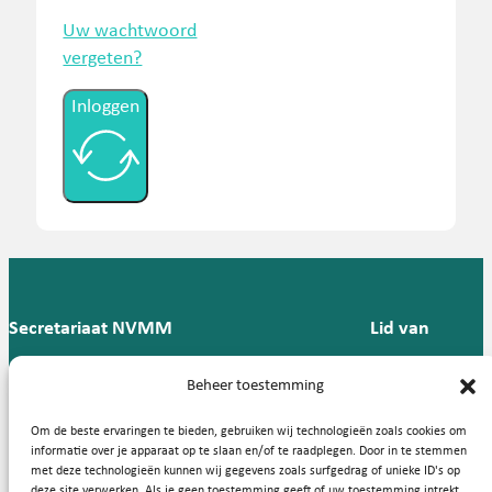
Uw wachtwoord
vergeten?
Inloggen
Secretariaat NVMM
Lid van
Postbus 909,
E:
T: 088 -
Beheer toestemming
9700 AX
secretariaat@nvmm.nl
237 12
Groningen
57
Om de beste ervaringen te bieden, gebruiken wij technologieën zoals cookies om
informatie over je apparaat op te slaan en/of te raadplegen. Door in te stemmen
met deze technologieën kunnen wij gegevens zoals surfgedrag of unieke ID's op
deze site verwerken. Als je geen toestemming geeft of uw toestemming intrekt,