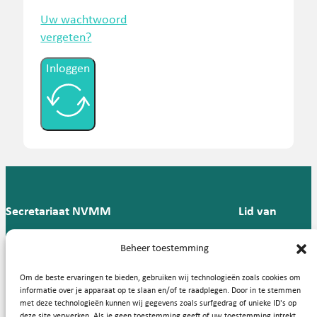
Uw wachtwoord
vergeten?
Inloggen
Secretariaat NVMM
Lid van
Postbus 909,
E:
T: 088 -
Beheer toestemming
9700 AX
secretariaat@nvmm.nl
237 12
Groningen
57
Om de beste ervaringen te bieden, gebruiken wij technologieën zoals cookies om
informatie over je apparaat op te slaan en/of te raadplegen. Door in te stemmen
met deze technologieën kunnen wij gegevens zoals surfgedrag of unieke ID's op
deze site verwerken. Als je geen toestemming geeft of uw toestemming intrekt,