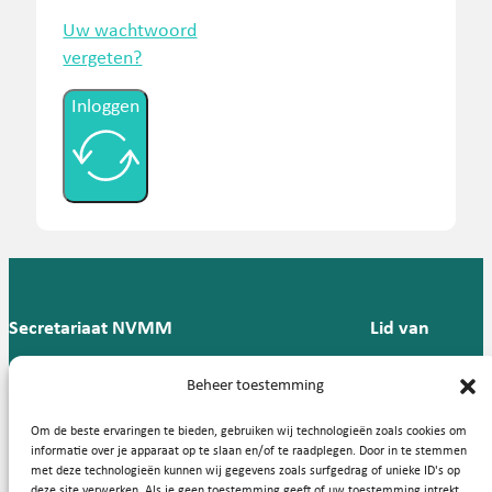
Uw wachtwoord
vergeten?
Inloggen
Secretariaat NVMM
Lid van
Postbus 909,
E:
T: 088 -
Beheer toestemming
9700 AX
secretariaat@nvmm.nl
237 12
Groningen
57
Om de beste ervaringen te bieden, gebruiken wij technologieën zoals cookies om
informatie over je apparaat op te slaan en/of te raadplegen. Door in te stemmen
met deze technologieën kunnen wij gegevens zoals surfgedrag of unieke ID's op
deze site verwerken. Als je geen toestemming geeft of uw toestemming intrekt,