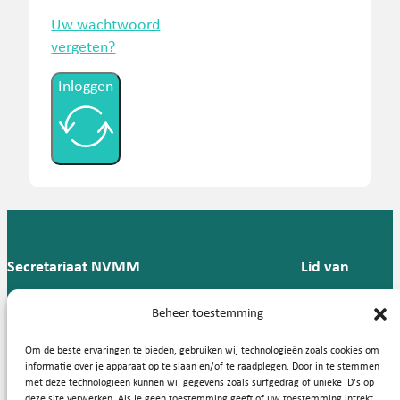
Uw wachtwoord
vergeten?
Inloggen
Secretariaat NVMM
Lid van
Postbus 909,
E:
T: 088 -
Beheer toestemming
9700 AX
secretariaat@nvmm.nl
237 12
Groningen
57
Om de beste ervaringen te bieden, gebruiken wij technologieën zoals cookies om
informatie over je apparaat op te slaan en/of te raadplegen. Door in te stemmen
met deze technologieën kunnen wij gegevens zoals surfgedrag of unieke ID's op
deze site verwerken. Als je geen toestemming geeft of uw toestemming intrekt,