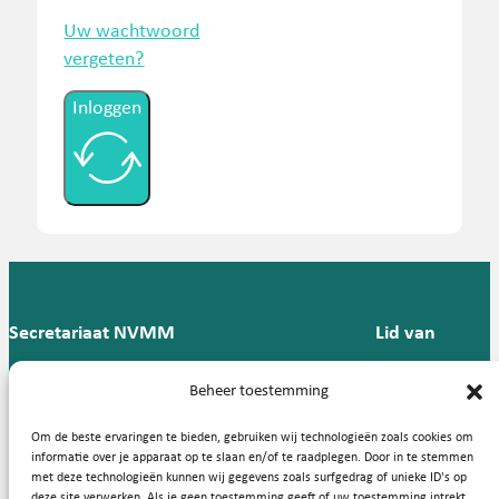
Uw wachtwoord
vergeten?
Inloggen
Secretariaat NVMM
Lid van
Postbus 909,
E:
T: 088 -
Beheer toestemming
9700 AX
secretariaat@nvmm.nl
237 12
Groningen
57
Om de beste ervaringen te bieden, gebruiken wij technologieën zoals cookies om
informatie over je apparaat op te slaan en/of te raadplegen. Door in te stemmen
met deze technologieën kunnen wij gegevens zoals surfgedrag of unieke ID's op
deze site verwerken. Als je geen toestemming geeft of uw toestemming intrekt,