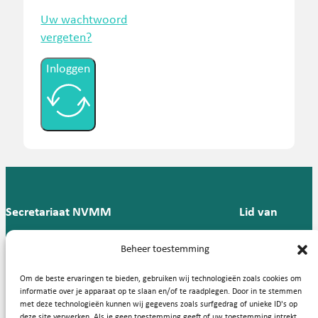
Uw wachtwoord
vergeten?
Inloggen
Secretariaat NVMM
Lid van
Postbus 909,
E:
T: 088 -
Beheer toestemming
9700 AX
secretariaat@nvmm.nl
237 12
Groningen
57
Om de beste ervaringen te bieden, gebruiken wij technologieën zoals cookies om
informatie over je apparaat op te slaan en/of te raadplegen. Door in te stemmen
met deze technologieën kunnen wij gegevens zoals surfgedrag of unieke ID's op
deze site verwerken. Als je geen toestemming geeft of uw toestemming intrekt,