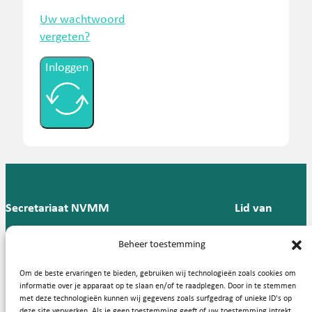
Uw wachtwoord
vergeten?
Inloggen
Secretariaat NVMM
Lid van
Postbus 909,
E:
T: 088 -
Beheer toestemming
9700 AX
secretariaat@nvmm.nl
237 12
Groningen
57
Om de beste ervaringen te bieden, gebruiken wij technologieën zoals cookies om
informatie over je apparaat op te slaan en/of te raadplegen. Door in te stemmen
met deze technologieën kunnen wij gegevens zoals surfgedrag of unieke ID's op
deze site verwerken. Als je geen toestemming geeft of uw toestemming intrekt,