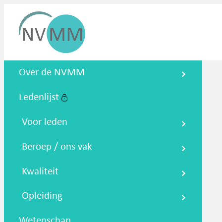
Nederlandse Vereniging voor
Over de NVMM
Medische Microbiologie
Ledenlijst
Zoeken
Podcasts
NTMM
NVAMM
Co
Voor leden
Beroep / ons vak
Kwaliteit
Opleiding
Wetenschap