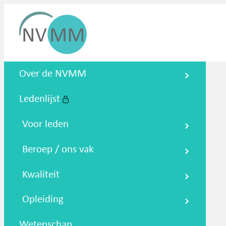
Nederlandse Vereniging voor
Over de NVMM
Medische Microbiologie
Ledenlijst
Zoeken
Podcasts
NTMM
NVAMM
Co
Voor leden
Beroep / ons vak
Kwaliteit
Opleiding
Wetenschap