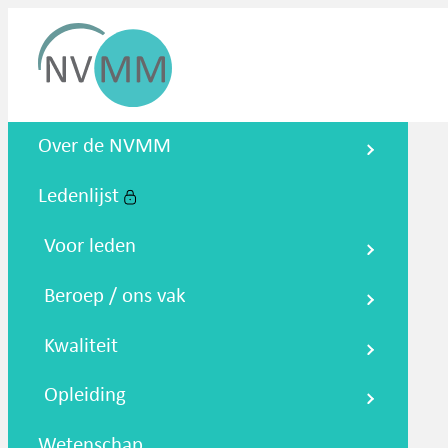
Nederlandse Vereniging voor
Over de NVMM
Medische Microbiologie
Ledenlijst
Zoeken
Podcasts
NTMM
NVAMM
Co
Voor leden
Beroep / ons vak
Kwaliteit
Opleiding
Wetenschap