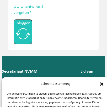
Uw wachtwoord
vergeten?
Inloggen
Secretariaat NVMM
Lid van
Postbus 909,
E:
T: 088 -
Beheer toestemming
9700 AX
secretariaat@nvmm.nl
237 12
Groningen
57
Om de beste ervaringen te bieden, gebruiken wij technologieën zoals cookies om
informatie over je apparaat op te slaan en/of te raadplegen. Door in te stemmen
met deze technologieën kunnen wij gegevens zoals surfgedrag of unieke ID's op
deze site verwerken. Als je geen toestemming geeft of uw toestemming intrekt,