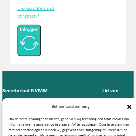
Uw wachtwoord
vergeten?
Inloggen
Secretariaat NVMM
Lid van
Postbus 909,
E:
T: 088 -
Beheer toestemming
9700 AX
secretariaat@nvmm.nl
237 12
Groningen
57
Om de beste ervaringen te bieden, gebruiken wij technologieën zoals cookies om
informatie over je apparaat op te slaan en/of te raadplegen. Door in te stemmen
met deze technologieën kunnen wij gegevens zoals surfgedrag of unieke ID's op
deze site verwerken. Als je geen toestemming geeft of uw toestemming intrekt,