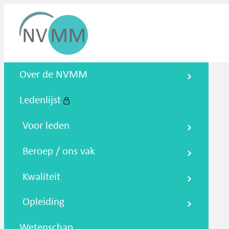
Nederlandse Vereniging voor
Over de NVMM
Medische Microbiologie
Ledenlijst
Zoeken
Podcasts
NTMM
NVAMM
Co
Voor leden
Beroep / ons vak
Kwaliteit
Opleiding
Wetenschap