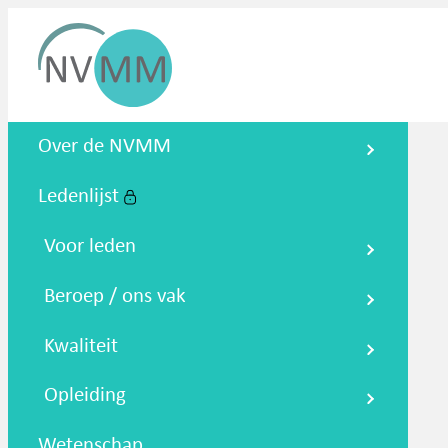
Nederlandse Vereniging voor
Over de NVMM
Medische Microbiologie
Ledenlijst
Zoeken
Podcasts
NTMM
NVAMM
Co
Voor leden
Beroep / ons vak
Kwaliteit
Opleiding
Wetenschap