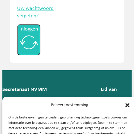
Uw wachtwoord
vergeten?
Inloggen
Secretariaat NVMM
Lid van
Postbus 909,
E:
T: 088 -
Beheer toestemming
9700 AX
secretariaat@nvmm.nl
237 12
Groningen
57
Om de beste ervaringen te bieden, gebruiken wij technologieën zoals cookies om
informatie over je apparaat op te slaan en/of te raadplegen. Door in te stemmen
met deze technologieën kunnen wij gegevens zoals surfgedrag of unieke ID's op
deze site verwerken. Als je geen toestemming geeft of uw toestemming intrekt,