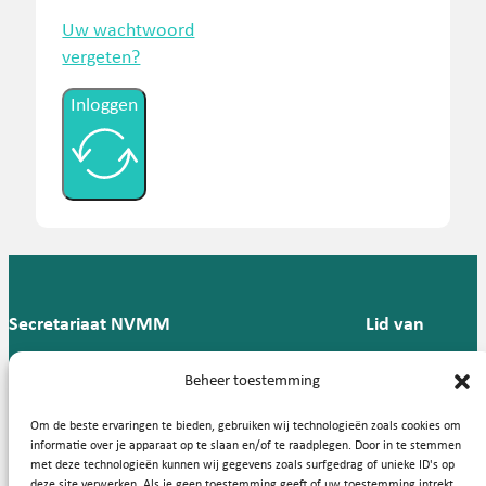
Uw wachtwoord
vergeten?
Inloggen
Secretariaat NVMM
Lid van
Postbus 909,
E:
T: 088 -
Beheer toestemming
9700 AX
secretariaat@nvmm.nl
237 12
Groningen
57
Om de beste ervaringen te bieden, gebruiken wij technologieën zoals cookies om
informatie over je apparaat op te slaan en/of te raadplegen. Door in te stemmen
met deze technologieën kunnen wij gegevens zoals surfgedrag of unieke ID's op
deze site verwerken. Als je geen toestemming geeft of uw toestemming intrekt,