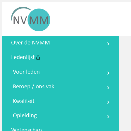
Nederlandse Vereniging voor
Over de NVMM
Medische Microbiologie
Ledenlijst
Zoeken
Podcasts
NTMM
NVAMM
Co
Voor leden
Beroep / ons vak
Kwaliteit
Opleiding
Wetenschap