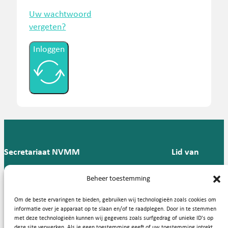
Uw wachtwoord
vergeten?
Inloggen
Secretariaat NVMM
Lid van
Postbus 909,
E:
T: 088 -
Beheer toestemming
9700 AX
secretariaat@nvmm.nl
237 12
Groningen
57
Om de beste ervaringen te bieden, gebruiken wij technologieën zoals cookies om
informatie over je apparaat op te slaan en/of te raadplegen. Door in te stemmen
met deze technologieën kunnen wij gegevens zoals surfgedrag of unieke ID's op
deze site verwerken. Als je geen toestemming geeft of uw toestemming intrekt,